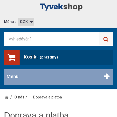
Měna :
CZK
Košík:
(prázdný)
Menu
O nás
Doprava a platba
Doprava a platba