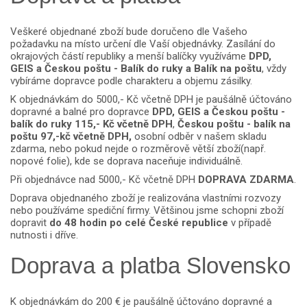
Veškeré objednané zboží bude doručeno dle Vašeho
požadavku na místo určení dle Vaší objednávky. Zasílání do
okrajových částí republiky a menší balíčky využíváme
DPD,
GEIS a Českou poštu - Balík do ruky a Balík na poštu
, vždy
vybíráme dopravce podle charakteru a objemu zásilky.
K objednávkám do 5000,- Kč včetně DPH je paušálně účtováno
dopravné a balné pro dopravce
DPD, GEIS a Českou poštu -
balík do ruky
115,- Kč včetně DPH
,
Českou poštu - balík na
poštu 97,-kč včetně DPH,
osobní odběr v našem skladu
zdarma, nebo pokud nejde o rozměrově větší zboží(např.
nopové folie), kde se doprava naceňuje individuálně.
Při objednávce nad 5000,- Kč včetně DPH
DOPRAVA ZDARMA
.
Doprava objednaného zboží je realizována vlastními rozvozy
nebo používáme spediční firmy. Většinou jsme schopni zboží
dopravit
do 48 hodin po celé České republice
v případě
nutnosti i dříve.
Doprava a platba Slovensko
K objednávkám do 200 € je paušálně účtováno dopravné a